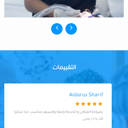
التقييمات
Aidarus Sharif
بصراحه المكان و الخدمة رائعة والسعر مناسب جدا شكرا
لك يا د/ يحيى