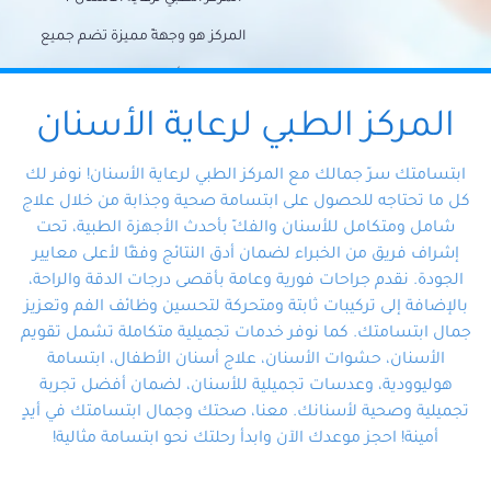
المركز هو وجهةً مميزة تضم جميع
احتياجات الأسنان تحت سقف واحد،
وتضمن لك حلاً شاملًا لجميع
المركز الطبي لرعاية الأسنان
مشكلات أسنانك بفضل فريقنا
ابتسامتك سرّ جمالك مع المركز الطبي لرعاية الأسنان! نوفر لك
المتخصص ذوي الخبرة، ستجد نفسك
كل ما تحتاجه للحصول على ابتسامة صحية وجذابة من خلال علاج
شامل ومتكامل للأسنان والفكّ بأحدث الأجهزة الطبية، تحت
في أيد أمينة تلبي احتياجاتك بكل
إشراف فريق من الخبراء لضمان أدق النتائج وفقًا لأعلى معايير
احترافية ودقة.
الجودة. نقدم جراحات فورية وعامة بأقصى درجات الدقة والراحة،
بالإضافة إلى تركيبات ثابتة ومتحركة لتحسين وظائف الفم وتعزيز
جمال ابتسامتك. كما نوفر خدمات تجميلية متكاملة تشمل تقويم
الأسنان، حشوات الأسنان، علاج أسنان الأطفال، ابتسامة
هوليوودية، وعدسات تجميلية للأسنان، لضمان أفضل تجربة
تجميلية وصحية لأسنانك. معنا، صحتك وجمال ابتسامتك في أيدٍ
أمينة! احجز موعدك الآن وابدأ رحلتك نحو ابتسامة مثالية!