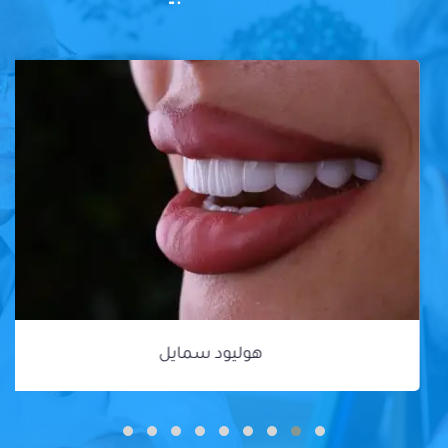
هوليود سمايل