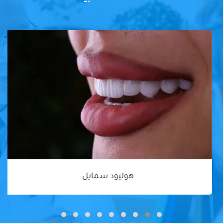
هوليود سمايل