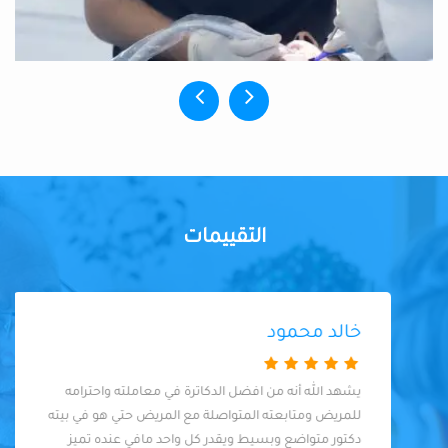
التقييمات
خالد محمود
يشهد الله أنه من افضل الدكاترة في معاملته واحترامه
للمريض ومتابعته المتواصلة مع المريض حتي هو في بيته
دكتور متواضع وبسيط ويقدر كل واحد مافي عنده تميز