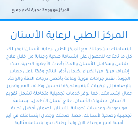
المركز هو وجهةً مميزة تضم جميع
احتياجات الأسنان تحت سقف واحد،
وتضمن لك حلاً شاملًا لجميع
المركز الطبي لرعاية الأسنان
مشكلات أسنانك بفضل فريقنا
ابتسامتك سرّ جمالك مع المركز الطبي لرعاية الأسنان! نوفر لك
المتخصص ذوي الخبرة، ستجد نفسك
كل ما تحتاجه للحصول على ابتسامة صحية وجذابة من خلال علاج
شامل ومتكامل للأسنان والفكّ بأحدث الأجهزة الطبية، تحت
في أيد أمينة تلبي احتياجاتك بكل
إشراف فريق من الخبراء لضمان أدق النتائج وفقًا لأعلى معايير
احترافية ودقة.
الجودة. نقدم جراحات فورية وعامة بأقصى درجات الدقة والراحة،
بالإضافة إلى تركيبات ثابتة ومتحركة لتحسين وظائف الفم وتعزيز
جمال ابتسامتك. كما نوفر خدمات تجميلية متكاملة تشمل تقويم
الأسنان، حشوات الأسنان، علاج أسنان الأطفال، ابتسامة
هوليوودية، وعدسات تجميلية للأسنان، لضمان أفضل تجربة
تجميلية وصحية لأسنانك. معنا، صحتك وجمال ابتسامتك في أيدٍ
أمينة! احجز موعدك الآن وابدأ رحلتك نحو ابتسامة مثالية!