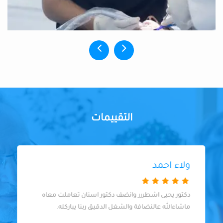
التقييمات
ولاء احمد
دكتور يحيى اشطررر وانضف دكتور اسنان تعاملت معاه
ماشاءالله عالنضافة والشغل الدقيق ربنا يباركله.