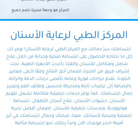
المركز هو وجهةً مميزة تضم جميع
احتياجات الأسنان تحت سقف واحد،
وتضمن لك حلاً شاملًا لجميع
المركز الطبي لرعاية الأسنان
مشكلات أسنانك بفضل فريقنا
ابتسامتك سرّ جمالك مع المركز الطبي لرعاية الأسنان! نوفر لك
المتخصص ذوي الخبرة، ستجد نفسك
كل ما تحتاجه للحصول على ابتسامة صحية وجذابة من خلال علاج
شامل ومتكامل للأسنان والفكّ بأحدث الأجهزة الطبية، تحت
في أيد أمينة تلبي احتياجاتك بكل
إشراف فريق من الخبراء لضمان أدق النتائج وفقًا لأعلى معايير
احترافية ودقة.
الجودة. نقدم جراحات فورية وعامة بأقصى درجات الدقة والراحة،
بالإضافة إلى تركيبات ثابتة ومتحركة لتحسين وظائف الفم وتعزيز
جمال ابتسامتك. كما نوفر خدمات تجميلية متكاملة تشمل تقويم
الأسنان، حشوات الأسنان، علاج أسنان الأطفال، ابتسامة
هوليوودية، وعدسات تجميلية للأسنان، لضمان أفضل تجربة
تجميلية وصحية لأسنانك. معنا، صحتك وجمال ابتسامتك في أيدٍ
أمينة! احجز موعدك الآن وابدأ رحلتك نحو ابتسامة مثالية!