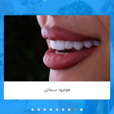
هوليود سمايل