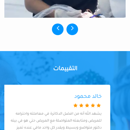
التقييمات
خالد محمود
يشهد الله أنه من افضل الدكاترة في معاملته واحترامه
للمريض ومتابعته المتواصلة مع المريض حتي هو في بيته
دكتور متواضع وبسيط ويقدر كل واحد مافي عنده تميز