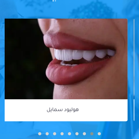
هوليود سمايل