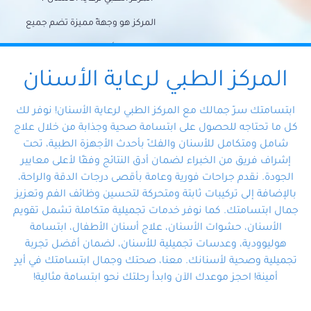
المركز هو وجهةً مميزة تضم جميع
احتياجات الأسنان تحت سقف واحد،
وتضمن لك حلاً شاملًا لجميع
المركز الطبي لرعاية الأسنان
مشكلات أسنانك بفضل فريقنا
ابتسامتك سرّ جمالك مع المركز الطبي لرعاية الأسنان! نوفر لك
المتخصص ذوي الخبرة، ستجد نفسك
كل ما تحتاجه للحصول على ابتسامة صحية وجذابة من خلال علاج
شامل ومتكامل للأسنان والفكّ بأحدث الأجهزة الطبية، تحت
في أيد أمينة تلبي احتياجاتك بكل
إشراف فريق من الخبراء لضمان أدق النتائج وفقًا لأعلى معايير
احترافية ودقة.
الجودة. نقدم جراحات فورية وعامة بأقصى درجات الدقة والراحة،
بالإضافة إلى تركيبات ثابتة ومتحركة لتحسين وظائف الفم وتعزيز
جمال ابتسامتك. كما نوفر خدمات تجميلية متكاملة تشمل تقويم
الأسنان، حشوات الأسنان، علاج أسنان الأطفال، ابتسامة
هوليوودية، وعدسات تجميلية للأسنان، لضمان أفضل تجربة
تجميلية وصحية لأسنانك. معنا، صحتك وجمال ابتسامتك في أيدٍ
أمينة! احجز موعدك الآن وابدأ رحلتك نحو ابتسامة مثالية!