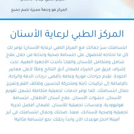
المركز هو وجهةً مميزة تضم جميع
احتياجات الأسنان تحت سقف واحد،
وتضمن لك حلاً شاملًا لجميع
المركز الطبي لرعاية الأسنان
مشكلات أسنانك بفضل فريقنا
ابتسامتك سرّ جمالك مع المركز الطبي لرعاية الأسنان! نوفر لك
المتخصص ذوي الخبرة، ستجد نفسك
كل ما تحتاجه للحصول على ابتسامة صحية وجذابة من خلال علاج
شامل ومتكامل للأسنان والفكّ بأحدث الأجهزة الطبية، تحت
في أيد أمينة تلبي احتياجاتك بكل
إشراف فريق من الخبراء لضمان أدق النتائج وفقًا لأعلى معايير
احترافية ودقة.
الجودة. نقدم جراحات فورية وعامة بأقصى درجات الدقة والراحة،
بالإضافة إلى تركيبات ثابتة ومتحركة لتحسين وظائف الفم وتعزيز
جمال ابتسامتك. كما نوفر خدمات تجميلية متكاملة تشمل تقويم
الأسنان، حشوات الأسنان، علاج أسنان الأطفال، ابتسامة
هوليوودية، وعدسات تجميلية للأسنان، لضمان أفضل تجربة
تجميلية وصحية لأسنانك. معنا، صحتك وجمال ابتسامتك في أيدٍ
أمينة! احجز موعدك الآن وابدأ رحلتك نحو ابتسامة مثالية!