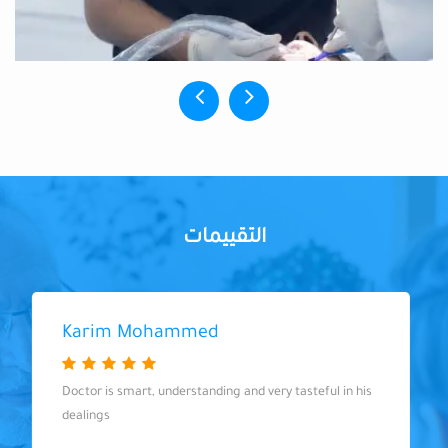
التقييمات
Karim Mohammed
Doctor is smart, understanding and very tasteful in his
dealings