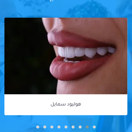
هوليود سمايل