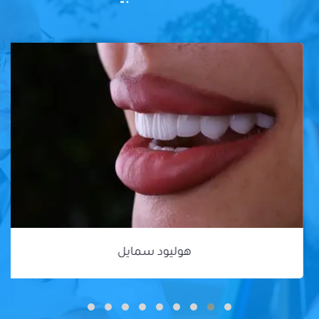
هوليود سمايل