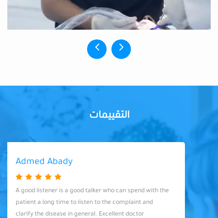
التقييمات
Admed Abady
A good listener is a good talker who can spend with the
patient a long time to listen to the complaint and
clarify the disease in general. Excellent doctor