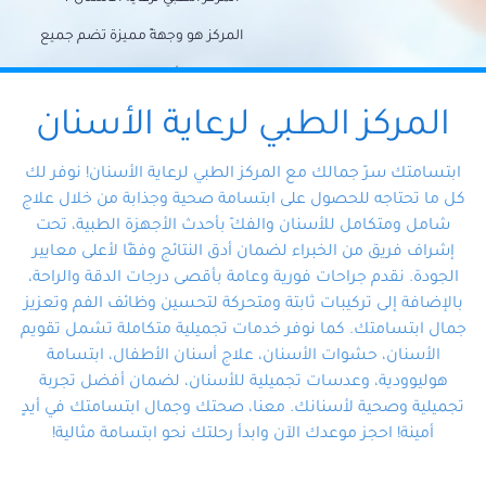
المركز هو وجهةً مميزة تضم جميع
احتياجات الأسنان تحت سقف واحد،
وتضمن لك حلاً شاملًا لجميع
المركز الطبي لرعاية الأسنان
مشكلات أسنانك بفضل فريقنا
ابتسامتك سرّ جمالك مع المركز الطبي لرعاية الأسنان! نوفر لك
المتخصص ذوي الخبرة، ستجد نفسك
كل ما تحتاجه للحصول على ابتسامة صحية وجذابة من خلال علاج
شامل ومتكامل للأسنان والفكّ بأحدث الأجهزة الطبية، تحت
في أيد أمينة تلبي احتياجاتك بكل
إشراف فريق من الخبراء لضمان أدق النتائج وفقًا لأعلى معايير
احترافية ودقة.
الجودة. نقدم جراحات فورية وعامة بأقصى درجات الدقة والراحة،
بالإضافة إلى تركيبات ثابتة ومتحركة لتحسين وظائف الفم وتعزيز
جمال ابتسامتك. كما نوفر خدمات تجميلية متكاملة تشمل تقويم
الأسنان، حشوات الأسنان، علاج أسنان الأطفال، ابتسامة
هوليوودية، وعدسات تجميلية للأسنان، لضمان أفضل تجربة
تجميلية وصحية لأسنانك. معنا، صحتك وجمال ابتسامتك في أيدٍ
أمينة! احجز موعدك الآن وابدأ رحلتك نحو ابتسامة مثالية!