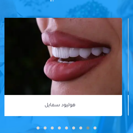
هوليود سمايل