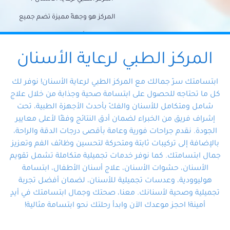
المركز هو وجهةً مميزة تضم جميع
احتياجات الأسنان تحت سقف واحد،
وتضمن لك حلاً شاملًا لجميع
المركز الطبي لرعاية الأسنان
مشكلات أسنانك بفضل فريقنا
ابتسامتك سرّ جمالك مع المركز الطبي لرعاية الأسنان! نوفر لك
المتخصص ذوي الخبرة، ستجد نفسك
كل ما تحتاجه للحصول على ابتسامة صحية وجذابة من خلال علاج
شامل ومتكامل للأسنان والفكّ بأحدث الأجهزة الطبية، تحت
في أيد أمينة تلبي احتياجاتك بكل
إشراف فريق من الخبراء لضمان أدق النتائج وفقًا لأعلى معايير
احترافية ودقة.
الجودة. نقدم جراحات فورية وعامة بأقصى درجات الدقة والراحة،
بالإضافة إلى تركيبات ثابتة ومتحركة لتحسين وظائف الفم وتعزيز
جمال ابتسامتك. كما نوفر خدمات تجميلية متكاملة تشمل تقويم
الأسنان، حشوات الأسنان، علاج أسنان الأطفال، ابتسامة
هوليوودية، وعدسات تجميلية للأسنان، لضمان أفضل تجربة
تجميلية وصحية لأسنانك. معنا، صحتك وجمال ابتسامتك في أيدٍ
أمينة! احجز موعدك الآن وابدأ رحلتك نحو ابتسامة مثالية!