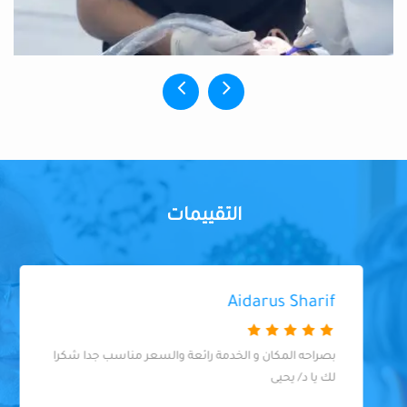
التقييمات
Aidarus Sharif
بصراحه المكان و الخدمة رائعة والسعر مناسب جدا شكرا
لك يا د/ يحيى