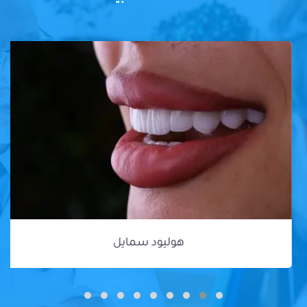
هوليود سمايل