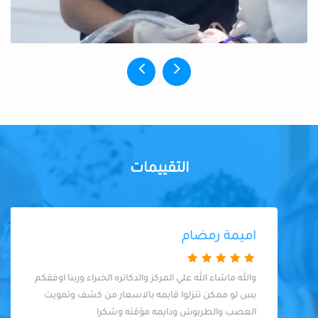
التقييمات
اميمة رمضام
والله ماشاء الله علي المركز والدكاتره الخبراء وربنا اوفقكم
بس لو ممكن تنزلوا قايمه بالاسعار من كشف وتمويت
العصب والطربوش ودايمه مؤقته وشكرا