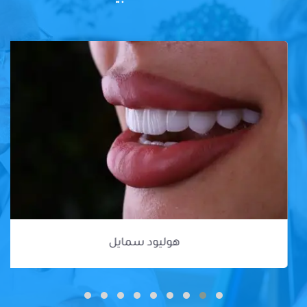
هوليود سمايل