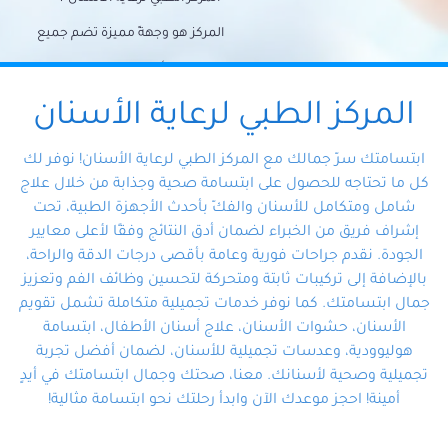
المركز هو وجهةً مميزة تضم جميع
احتياجات الأسنان تحت سقف واحد،
وتضمن لك حلاً شاملًا لجميع
المركز الطبي لرعاية الأسنان
مشكلات أسنانك بفضل فريقنا
ابتسامتك سرّ جمالك مع المركز الطبي لرعاية الأسنان! نوفر لك
المتخصص ذوي الخبرة، ستجد نفسك
كل ما تحتاجه للحصول على ابتسامة صحية وجذابة من خلال علاج
شامل ومتكامل للأسنان والفكّ بأحدث الأجهزة الطبية، تحت
في أيد أمينة تلبي احتياجاتك بكل
إشراف فريق من الخبراء لضمان أدق النتائج وفقًا لأعلى معايير
احترافية ودقة.
الجودة. نقدم جراحات فورية وعامة بأقصى درجات الدقة والراحة،
بالإضافة إلى تركيبات ثابتة ومتحركة لتحسين وظائف الفم وتعزيز
جمال ابتسامتك. كما نوفر خدمات تجميلية متكاملة تشمل تقويم
الأسنان، حشوات الأسنان، علاج أسنان الأطفال، ابتسامة
هوليوودية، وعدسات تجميلية للأسنان، لضمان أفضل تجربة
تجميلية وصحية لأسنانك. معنا، صحتك وجمال ابتسامتك في أيدٍ
أمينة! احجز موعدك الآن وابدأ رحلتك نحو ابتسامة مثالية!