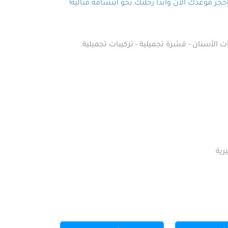
ز موعدك الآن وابدأ رحلتك نحو ابتسامة مثالية!
ت الأسنان - قشرة تجميلية - تركيبات تجميلية.
رية