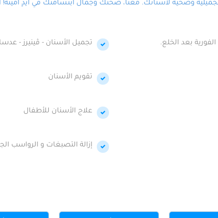
لية وصحية لأسنانك. معنا، صحتك وجمال ابتسامتك في أيدٍ أمينة! احج
الفورية بعد الخلع.
تجميل الأسنان - ڤينيرز - عدسا
تقويم الأسنان
علاج الأسنان للأطفال
إزالة التصبغات و الرواسب الجي