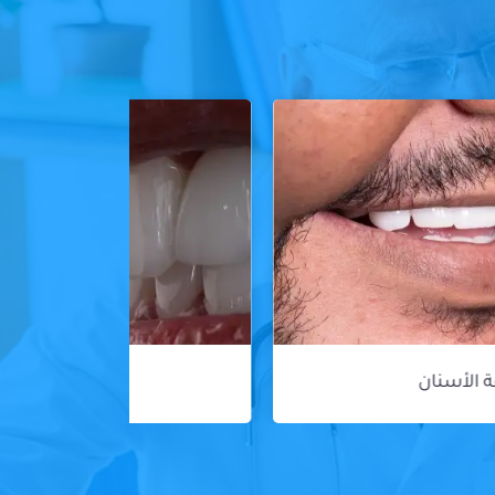
ڤينير الأسنان