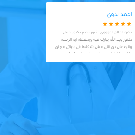
ايمان شعيب
دكتور ممتاز ربنا يبارك فيهويحفظه
 can
 listen
ase in