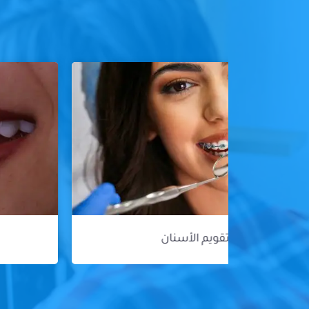
هوليود سمايل