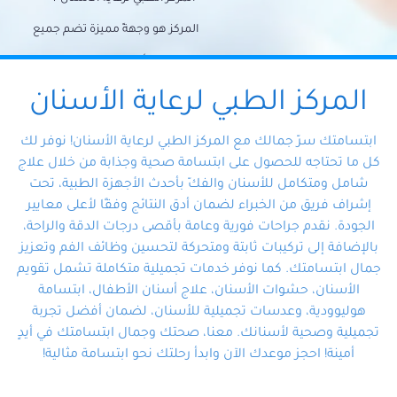
المركز هو وجهةً مميزة تضم جميع
احتياجات الأسنان تحت سقف واحد،
وتضمن لك حلاً شاملًا لجميع
المركز الطبي لرعاية الأسنان
مشكلات أسنانك بفضل فريقنا
ابتسامتك سرّ جمالك مع المركز الطبي لرعاية الأسنان! نوفر لك
المتخصص ذوي الخبرة، ستجد نفسك
كل ما تحتاجه للحصول على ابتسامة صحية وجذابة من خلال علاج
شامل ومتكامل للأسنان والفكّ بأحدث الأجهزة الطبية، تحت
في أيد أمينة تلبي احتياجاتك بكل
إشراف فريق من الخبراء لضمان أدق النتائج وفقًا لأعلى معايير
احترافية ودقة.
الجودة. نقدم جراحات فورية وعامة بأقصى درجات الدقة والراحة،
بالإضافة إلى تركيبات ثابتة ومتحركة لتحسين وظائف الفم وتعزيز
جمال ابتسامتك. كما نوفر خدمات تجميلية متكاملة تشمل تقويم
الأسنان، حشوات الأسنان، علاج أسنان الأطفال، ابتسامة
هوليوودية، وعدسات تجميلية للأسنان، لضمان أفضل تجربة
تجميلية وصحية لأسنانك. معنا، صحتك وجمال ابتسامتك في أيدٍ
أمينة! احجز موعدك الآن وابدأ رحلتك نحو ابتسامة مثالية!