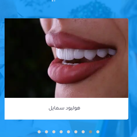
هوليود سمايل