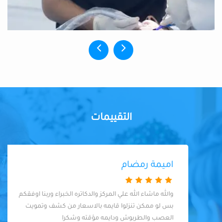
التقييمات
اميمة رمضام
والله ماشاء الله علي المركز والدكاتره الخبراء وربنا اوفقكم
بس لو ممكن تنزلوا قايمه بالاسعار من كشف وتمويت
العصب والطربوش ودايمه مؤقته وشكرا