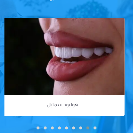
هوليود سمايل