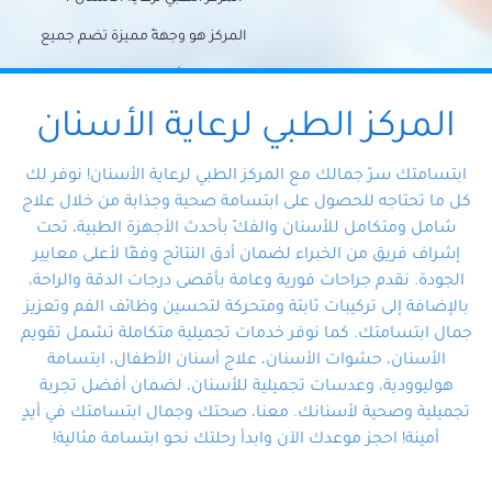
المركز هو وجهةً مميزة تضم جميع
احتياجات الأسنان تحت سقف واحد،
وتضمن لك حلاً شاملًا لجميع
المركز الطبي لرعاية الأسنان
مشكلات أسنانك بفضل فريقنا
ابتسامتك سرّ جمالك مع المركز الطبي لرعاية الأسنان! نوفر لك
المتخصص ذوي الخبرة، ستجد نفسك
كل ما تحتاجه للحصول على ابتسامة صحية وجذابة من خلال علاج
شامل ومتكامل للأسنان والفكّ بأحدث الأجهزة الطبية، تحت
في أيد أمينة تلبي احتياجاتك بكل
إشراف فريق من الخبراء لضمان أدق النتائج وفقًا لأعلى معايير
احترافية ودقة.
الجودة. نقدم جراحات فورية وعامة بأقصى درجات الدقة والراحة،
بالإضافة إلى تركيبات ثابتة ومتحركة لتحسين وظائف الفم وتعزيز
جمال ابتسامتك. كما نوفر خدمات تجميلية متكاملة تشمل تقويم
الأسنان، حشوات الأسنان، علاج أسنان الأطفال، ابتسامة
هوليوودية، وعدسات تجميلية للأسنان، لضمان أفضل تجربة
تجميلية وصحية لأسنانك. معنا، صحتك وجمال ابتسامتك في أيدٍ
أمينة! احجز موعدك الآن وابدأ رحلتك نحو ابتسامة مثالية!