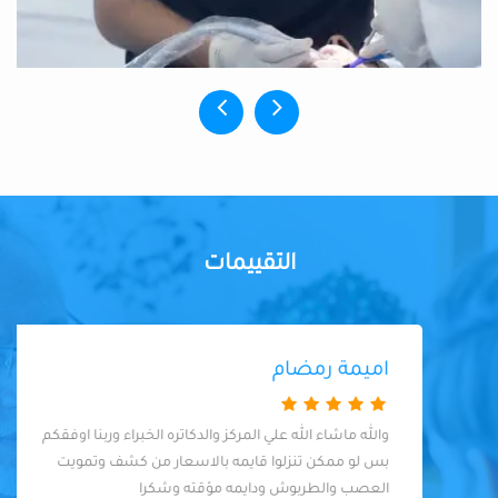
التقييمات
اميمة رمضام
والله ماشاء الله علي المركز والدكاتره الخبراء وربنا اوفقكم
بس لو ممكن تنزلوا قايمه بالاسعار من كشف وتمويت
العصب والطربوش ودايمه مؤقته وشكرا