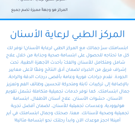
المركز هو وجهةً مميزة تضم جميع
احتياجات الأسنان تحت سقف واحد،
وتضمن لك حلاً شاملًا لجميع
المركز الطبي لرعاية الأسنان
مشكلات أسنانك بفضل فريقنا
ابتسامتك سرّ جمالك مع المركز الطبي لرعاية الأسنان! نوفر لك
المتخصص ذوي الخبرة، ستجد نفسك
كل ما تحتاجه للحصول على ابتسامة صحية وجذابة من خلال علاج
شامل ومتكامل للأسنان والفكّ بأحدث الأجهزة الطبية، تحت
في أيد أمينة تلبي احتياجاتك بكل
إشراف فريق من الخبراء لضمان أدق النتائج وفقًا لأعلى معايير
احترافية ودقة.
الجودة. نقدم جراحات فورية وعامة بأقصى درجات الدقة والراحة،
بالإضافة إلى تركيبات ثابتة ومتحركة لتحسين وظائف الفم وتعزيز
جمال ابتسامتك. كما نوفر خدمات تجميلية متكاملة تشمل تقويم
الأسنان، حشوات الأسنان، علاج أسنان الأطفال، ابتسامة
هوليوودية، وعدسات تجميلية للأسنان، لضمان أفضل تجربة
تجميلية وصحية لأسنانك. معنا، صحتك وجمال ابتسامتك في أيدٍ
أمينة! احجز موعدك الآن وابدأ رحلتك نحو ابتسامة مثالية!