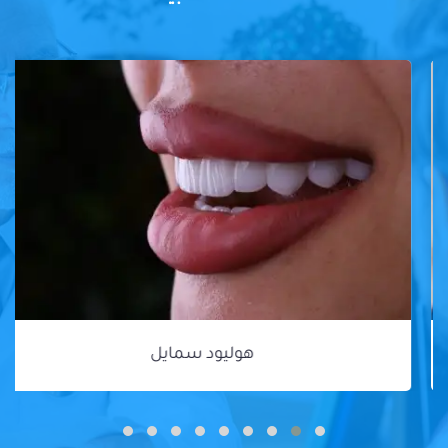
هوليود سمايل