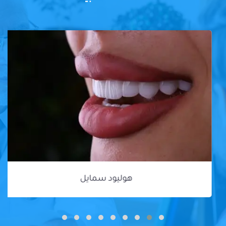
هوليود سمايل