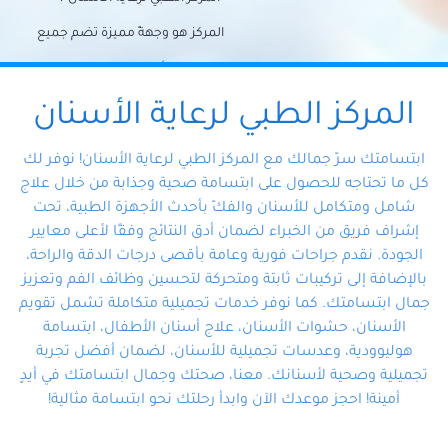
المركز هو وجهةً مميزة تضم جميع
احتياجات الأسنان تحت سقف واحد،
وتضمن لك حلاً شاملًا لجميع
المركز الطبي لرعاية الأسنان
مشكلات أسنانك بفضل فريقنا
ابتسامتك سرّ جمالك مع المركز الطبي لرعاية الأسنان! نوفر لك
المتخصص ذوي الخبرة، ستجد نفسك
كل ما تحتاجه للحصول على ابتسامة صحية وجذابة من خلال علاج
شامل ومتكامل للأسنان والفكّ بأحدث الأجهزة الطبية، تحت
في أيد أمينة تلبي احتياجاتك بكل
إشراف فريق من الخبراء لضمان أدق النتائج وفقًا لأعلى معايير
احترافية ودقة.
الجودة. نقدم جراحات فورية وعامة بأقصى درجات الدقة والراحة،
بالإضافة إلى تركيبات ثابتة ومتحركة لتحسين وظائف الفم وتعزيز
جمال ابتسامتك. كما نوفر خدمات تجميلية متكاملة تشمل تقويم
الأسنان، حشوات الأسنان، علاج أسنان الأطفال، ابتسامة
هوليوودية، وعدسات تجميلية للأسنان، لضمان أفضل تجربة
تجميلية وصحية لأسنانك. معنا، صحتك وجمال ابتسامتك في أيدٍ
أمينة! احجز موعدك الآن وابدأ رحلتك نحو ابتسامة مثالية!