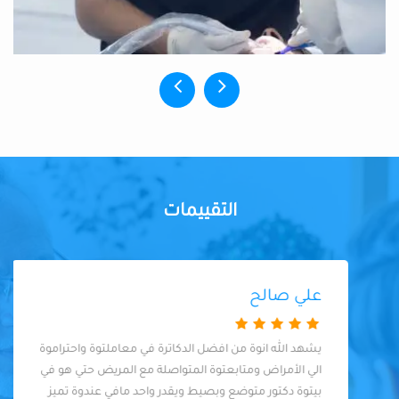
التقييمات
علي صالح
يشهد الله انوة من افضل الدكاترة في معاملتوة واحتراموة
الي الأمراض ومتابعتوة المتواصلة مع المريض حتي هو في
بيتوة دكتور متوضع وبصيط ويقدر واحد مافي عندوة تميز