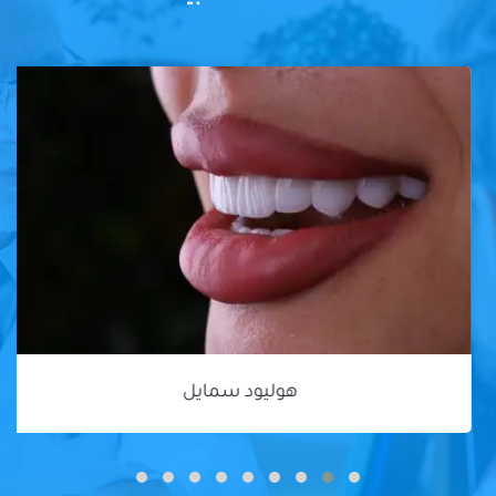
هوليود سمايل