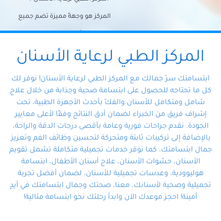
المركز هو وجهةً مميزة تضم جميع
احتياجات الأسنان تحت سقف واحد،
وتضمن لك حلاً شاملًا لجميع
المركز الطبي لرعاية الأسنان
مشكلات أسنانك بفضل فريقنا
ابتسامتك سرّ جمالك مع المركز الطبي لرعاية الأسنان! نوفر لك
المتخصص ذوي الخبرة، ستجد نفسك
كل ما تحتاجه للحصول على ابتسامة صحية وجذابة من خلال علاج
شامل ومتكامل للأسنان والفكّ بأحدث الأجهزة الطبية، تحت
في أيد أمينة تلبي احتياجاتك بكل
إشراف فريق من الخبراء لضمان أدق النتائج وفقًا لأعلى معايير
احترافية ودقة.
الجودة. نقدم جراحات فورية وعامة بأقصى درجات الدقة والراحة،
بالإضافة إلى تركيبات ثابتة ومتحركة لتحسين وظائف الفم وتعزيز
جمال ابتسامتك. كما نوفر خدمات تجميلية متكاملة تشمل تقويم
الأسنان، حشوات الأسنان، علاج أسنان الأطفال، ابتسامة
هوليوودية، وعدسات تجميلية للأسنان، لضمان أفضل تجربة
تجميلية وصحية لأسنانك. معنا، صحتك وجمال ابتسامتك في أيدٍ
أمينة! احجز موعدك الآن وابدأ رحلتك نحو ابتسامة مثالية!