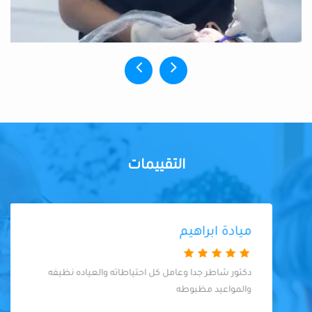
التقييمات
ميادة ابراهيم
دكتور شاطر جدا وعامل كل احتياطاته والعياده نظيفه
والمواعيد مظبوطه