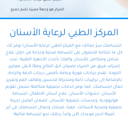
المركز هو وجهةً مميزة تضم جميع
احتياجات الأسنان تحت سقف واحد،
وتضمن لك حلاً شاملًا لجميع
المركز الطبي لرعاية الأسنان
مشكلات أسنانك بفضل فريقنا
ابتسامتك سرّ جمالك مع المركز الطبي لرعاية الأسنان! نوفر لك
المتخصص ذوي الخبرة، ستجد نفسك
كل ما تحتاجه للحصول على ابتسامة صحية وجذابة من خلال علاج
شامل ومتكامل للأسنان والفكّ بأحدث الأجهزة الطبية، تحت
في أيد أمينة تلبي احتياجاتك بكل
إشراف فريق من الخبراء لضمان أدق النتائج وفقًا لأعلى معايير
احترافية ودقة.
الجودة. نقدم جراحات فورية وعامة بأقصى درجات الدقة والراحة،
بالإضافة إلى تركيبات ثابتة ومتحركة لتحسين وظائف الفم وتعزيز
جمال ابتسامتك. كما نوفر خدمات تجميلية متكاملة تشمل تقويم
الأسنان، حشوات الأسنان، علاج أسنان الأطفال، ابتسامة
هوليوودية، وعدسات تجميلية للأسنان، لضمان أفضل تجربة
تجميلية وصحية لأسنانك. معنا، صحتك وجمال ابتسامتك في أيدٍ
أمينة! احجز موعدك الآن وابدأ رحلتك نحو ابتسامة مثالية!