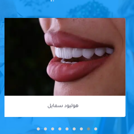
هوليود سمايل