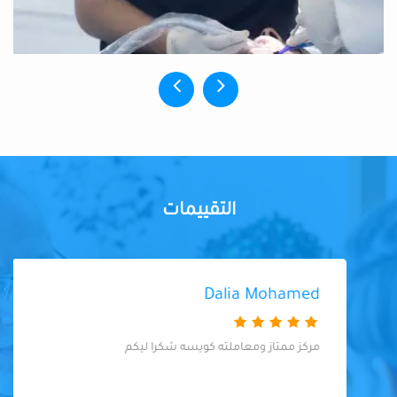
التقييمات
Dalia Mohamed
مركز ممتاز ومعاملته كويسه شكرا ليكم