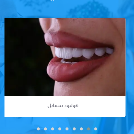
هوليود سمايل