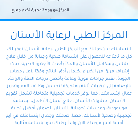
المركز هو وجهةً مميزة تضم جميع
احتياجات الأسنان تحت سقف واحد،
وتضمن لك حلاً شاملًا لجميع
المركز الطبي لرعاية الأسنان
مشكلات أسنانك بفضل فريقنا
ابتسامتك سرّ جمالك مع المركز الطبي لرعاية الأسنان! نوفر لك
المتخصص ذوي الخبرة، ستجد نفسك
كل ما تحتاجه للحصول على ابتسامة صحية وجذابة من خلال علاج
شامل ومتكامل للأسنان والفكّ بأحدث الأجهزة الطبية، تحت
في أيد أمينة تلبي احتياجاتك بكل
إشراف فريق من الخبراء لضمان أدق النتائج وفقًا لأعلى معايير
احترافية ودقة.
الجودة. نقدم جراحات فورية وعامة بأقصى درجات الدقة والراحة،
بالإضافة إلى تركيبات ثابتة ومتحركة لتحسين وظائف الفم وتعزيز
جمال ابتسامتك. كما نوفر خدمات تجميلية متكاملة تشمل تقويم
الأسنان، حشوات الأسنان، علاج أسنان الأطفال، ابتسامة
هوليوودية، وعدسات تجميلية للأسنان، لضمان أفضل تجربة
تجميلية وصحية لأسنانك. معنا، صحتك وجمال ابتسامتك في أيدٍ
أمينة! احجز موعدك الآن وابدأ رحلتك نحو ابتسامة مثالية!