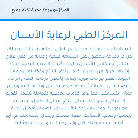
المركز هو وجهةً مميزة تضم جميع
احتياجات الأسنان تحت سقف واحد،
وتضمن لك حلاً شاملًا لجميع
المركز الطبي لرعاية الأسنان
مشكلات أسنانك بفضل فريقنا
ابتسامتك سرّ جمالك مع المركز الطبي لرعاية الأسنان! نوفر لك
المتخصص ذوي الخبرة، ستجد نفسك
كل ما تحتاجه للحصول على ابتسامة صحية وجذابة من خلال علاج
شامل ومتكامل للأسنان والفكّ بأحدث الأجهزة الطبية، تحت
في أيد أمينة تلبي احتياجاتك بكل
إشراف فريق من الخبراء لضمان أدق النتائج وفقًا لأعلى معايير
احترافية ودقة.
الجودة. نقدم جراحات فورية وعامة بأقصى درجات الدقة والراحة،
بالإضافة إلى تركيبات ثابتة ومتحركة لتحسين وظائف الفم وتعزيز
جمال ابتسامتك. كما نوفر خدمات تجميلية متكاملة تشمل تقويم
الأسنان، حشوات الأسنان، علاج أسنان الأطفال، ابتسامة
هوليوودية، وعدسات تجميلية للأسنان، لضمان أفضل تجربة
تجميلية وصحية لأسنانك. معنا، صحتك وجمال ابتسامتك في أيدٍ
أمينة! احجز موعدك الآن وابدأ رحلتك نحو ابتسامة مثالية!