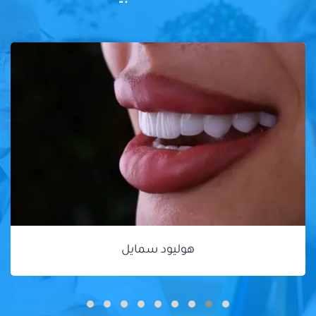
هوليود سمايل