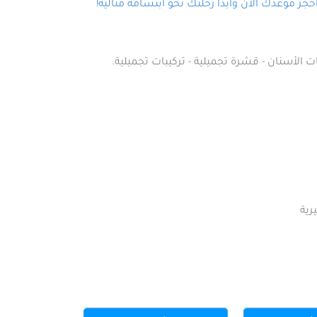
ز موعدك الآن وابدأ رحلتك نحو ابتسامة مثالية!
ت الأسنان - قشرة تجميلية - تركيبات تجميلية.
رية