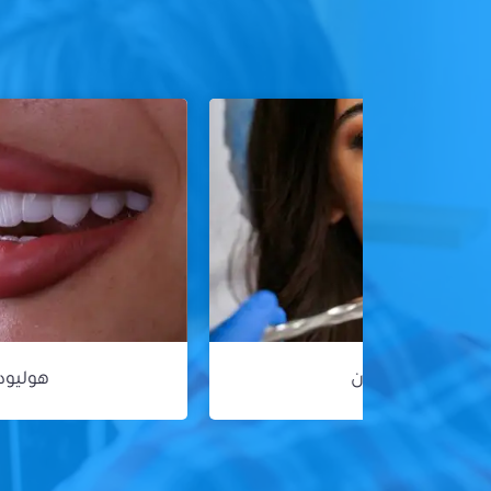
هوليود سمايل