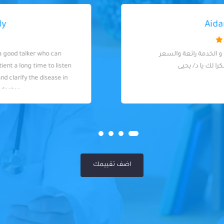
Admed Abady
A good listener is a good talker who can
spend with the patient a long time to listen
to the complaint and clarify the disease in
general. Excellent doctor
اضف تقييمك