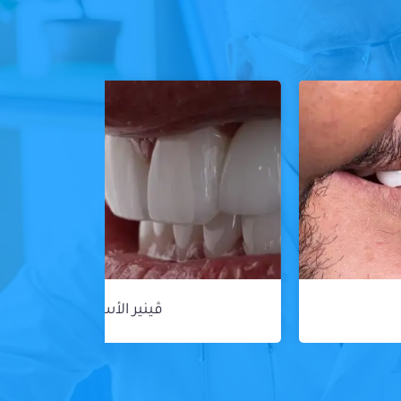
ڤينير الأسنان