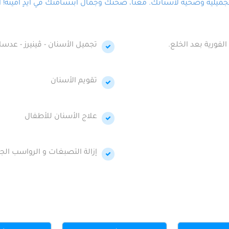
لية وصحية لأسنانك. معنا، صحتك وجمال ابتسامتك في أيدٍ أمينة! احج
الفورية بعد الخلع.
تجميل الأسنان - ڤينيرز - عدسا
تقويم الأسنان
علاج الأسنان للأطفال
إزالة التصبغات و الرواسب الجي