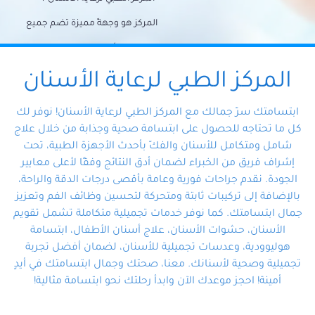
المركز هو وجهةً مميزة تضم جميع
احتياجات الأسنان تحت سقف واحد،
وتضمن لك حلاً شاملًا لجميع
المركز الطبي لرعاية الأسنان
مشكلات أسنانك بفضل فريقنا
ابتسامتك سرّ جمالك مع المركز الطبي لرعاية الأسنان! نوفر لك
المتخصص ذوي الخبرة، ستجد نفسك
كل ما تحتاجه للحصول على ابتسامة صحية وجذابة من خلال علاج
شامل ومتكامل للأسنان والفكّ بأحدث الأجهزة الطبية، تحت
في أيد أمينة تلبي احتياجاتك بكل
إشراف فريق من الخبراء لضمان أدق النتائج وفقًا لأعلى معايير
احترافية ودقة.
الجودة. نقدم جراحات فورية وعامة بأقصى درجات الدقة والراحة،
بالإضافة إلى تركيبات ثابتة ومتحركة لتحسين وظائف الفم وتعزيز
جمال ابتسامتك. كما نوفر خدمات تجميلية متكاملة تشمل تقويم
الأسنان، حشوات الأسنان، علاج أسنان الأطفال، ابتسامة
هوليوودية، وعدسات تجميلية للأسنان، لضمان أفضل تجربة
تجميلية وصحية لأسنانك. معنا، صحتك وجمال ابتسامتك في أيدٍ
أمينة! احجز موعدك الآن وابدأ رحلتك نحو ابتسامة مثالية!