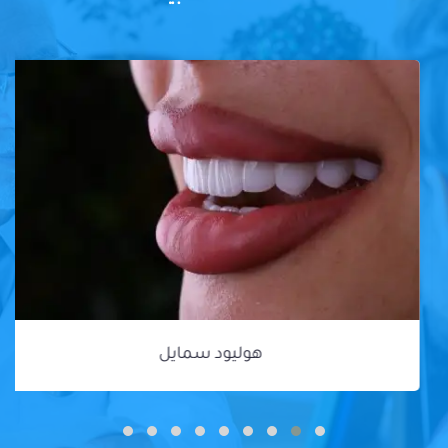
هوليود سمايل