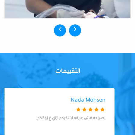
التقييمات
Nada Mohsen
بصراحه مش عارفه اشكركم ازاي ع زوقكم