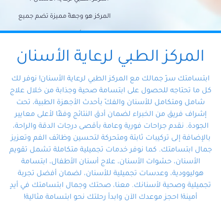
المركز هو وجهةً مميزة تضم جميع
احتياجات الأسنان تحت سقف واحد،
وتضمن لك حلاً شاملًا لجميع
المركز الطبي لرعاية الأسنان
مشكلات أسنانك بفضل فريقنا
ابتسامتك سرّ جمالك مع المركز الطبي لرعاية الأسنان! نوفر لك
المتخصص ذوي الخبرة، ستجد نفسك
كل ما تحتاجه للحصول على ابتسامة صحية وجذابة من خلال علاج
شامل ومتكامل للأسنان والفكّ بأحدث الأجهزة الطبية، تحت
في أيد أمينة تلبي احتياجاتك بكل
إشراف فريق من الخبراء لضمان أدق النتائج وفقًا لأعلى معايير
احترافية ودقة.
الجودة. نقدم جراحات فورية وعامة بأقصى درجات الدقة والراحة،
بالإضافة إلى تركيبات ثابتة ومتحركة لتحسين وظائف الفم وتعزيز
جمال ابتسامتك. كما نوفر خدمات تجميلية متكاملة تشمل تقويم
الأسنان، حشوات الأسنان، علاج أسنان الأطفال، ابتسامة
هوليوودية، وعدسات تجميلية للأسنان، لضمان أفضل تجربة
تجميلية وصحية لأسنانك. معنا، صحتك وجمال ابتسامتك في أيدٍ
أمينة! احجز موعدك الآن وابدأ رحلتك نحو ابتسامة مثالية!