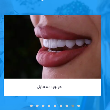
هوليود سمايل