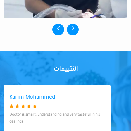
التقييمات
Karim Mohammed
Doctor is smart, understanding and very tasteful in his
dealings