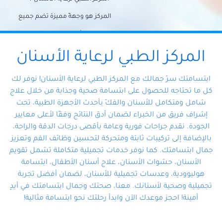
المركز هو وجهةً مميزة تضم جميع
احتياجات الأسنان تحت سقف واحد،
وتضمن لك حلاً شاملًا لجميع
المركز الطبي لرعاية الأسنان
مشكلات أسنانك بفضل فريقنا
ابتسامتك سرّ جمالك مع المركز الطبي لرعاية الأسنان! نوفر لك
المتخصص ذوي الخبرة، ستجد نفسك
كل ما تحتاجه للحصول على ابتسامة صحية وجذابة من خلال علاج
شامل ومتكامل للأسنان والفكّ بأحدث الأجهزة الطبية، تحت
في أيد أمينة تلبي احتياجاتك بكل
إشراف فريق من الخبراء لضمان أدق النتائج وفقًا لأعلى معايير
احترافية ودقة.
الجودة. نقدم جراحات فورية وعامة بأقصى درجات الدقة والراحة،
بالإضافة إلى تركيبات ثابتة ومتحركة لتحسين وظائف الفم وتعزيز
جمال ابتسامتك. كما نوفر خدمات تجميلية متكاملة تشمل تقويم
الأسنان، حشوات الأسنان، علاج أسنان الأطفال، ابتسامة
هوليوودية، وعدسات تجميلية للأسنان، لضمان أفضل تجربة
تجميلية وصحية لأسنانك. معنا، صحتك وجمال ابتسامتك في أيدٍ
أمينة! احجز موعدك الآن وابدأ رحلتك نحو ابتسامة مثالية!