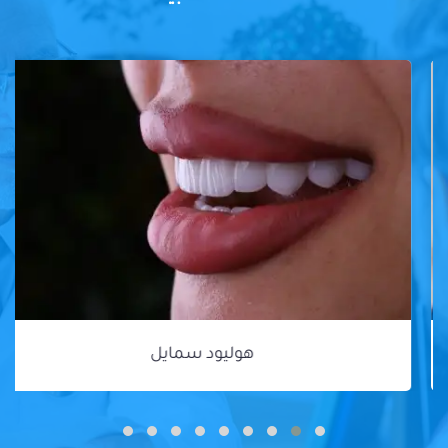
هوليود سمايل