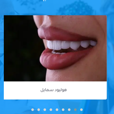
هوليود سمايل