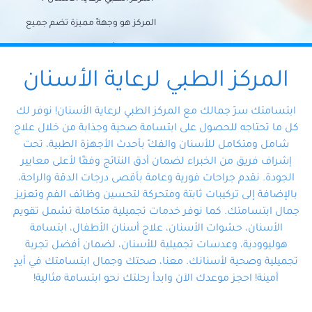
المركز هو وجهةً مميزة تضم جميع
احتياجات الأسنان تحت سقف واحد،
وتضمن لك حلاً شاملًا لجميع
المركز الطبي لرعاية الأسنان
مشكلات أسنانك بفضل فريقنا
ابتسامتك سرّ جمالك مع المركز الطبي لرعاية الأسنان! نوفر لك
المتخصص ذوي الخبرة، ستجد نفسك
كل ما تحتاجه للحصول على ابتسامة صحية وجذابة من خلال علاج
شامل ومتكامل للأسنان والفكّ بأحدث الأجهزة الطبية، تحت
في أيد أمينة تلبي احتياجاتك بكل
إشراف فريق من الخبراء لضمان أدق النتائج وفقًا لأعلى معايير
احترافية ودقة.
الجودة. نقدم جراحات فورية وعامة بأقصى درجات الدقة والراحة،
بالإضافة إلى تركيبات ثابتة ومتحركة لتحسين وظائف الفم وتعزيز
جمال ابتسامتك. كما نوفر خدمات تجميلية متكاملة تشمل تقويم
الأسنان، حشوات الأسنان، علاج أسنان الأطفال، ابتسامة
هوليوودية، وعدسات تجميلية للأسنان، لضمان أفضل تجربة
تجميلية وصحية لأسنانك. معنا، صحتك وجمال ابتسامتك في أيدٍ
أمينة! احجز موعدك الآن وابدأ رحلتك نحو ابتسامة مثالية!