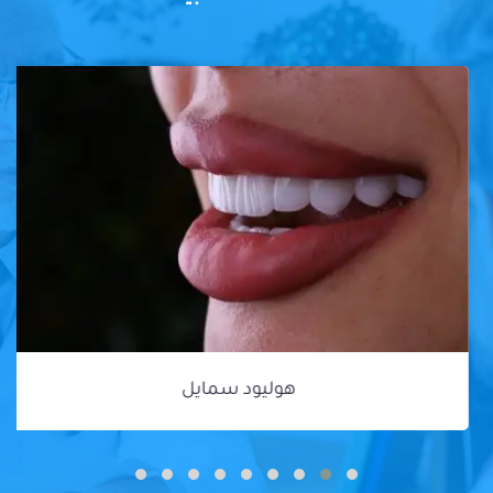
هوليود سمايل