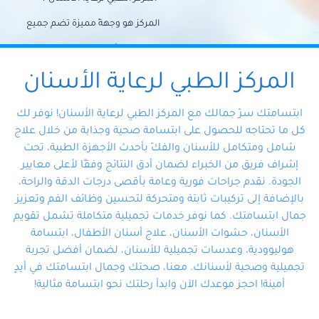
المركز هو وجهةً مميزة تضم جميع
احتياجات الأسنان تحت سقف واحد،
وتضمن لك حلاً شاملًا لجميع
المركز الطبي لرعاية الأسنان
مشكلات أسنانك بفضل فريقنا
ابتسامتك سرّ جمالك مع المركز الطبي لرعاية الأسنان! نوفر لك
المتخصص ذوي الخبرة، ستجد نفسك
كل ما تحتاجه للحصول على ابتسامة صحية وجذابة من خلال علاج
شامل ومتكامل للأسنان والفكّ بأحدث الأجهزة الطبية، تحت
في أيد أمينة تلبي احتياجاتك بكل
إشراف فريق من الخبراء لضمان أدق النتائج وفقًا لأعلى معايير
احترافية ودقة.
الجودة. نقدم جراحات فورية وعامة بأقصى درجات الدقة والراحة،
بالإضافة إلى تركيبات ثابتة ومتحركة لتحسين وظائف الفم وتعزيز
جمال ابتسامتك. كما نوفر خدمات تجميلية متكاملة تشمل تقويم
الأسنان، حشوات الأسنان، علاج أسنان الأطفال، ابتسامة
هوليوودية، وعدسات تجميلية للأسنان، لضمان أفضل تجربة
تجميلية وصحية لأسنانك. معنا، صحتك وجمال ابتسامتك في أيدٍ
أمينة! احجز موعدك الآن وابدأ رحلتك نحو ابتسامة مثالية!