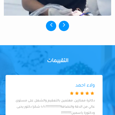
التقييمات
ولاء احمد
دكاترة ممتازين، مهتمين بالتعقيم والشغل على مستوى
عالي من الدقة والنضافة????????????١٠/١٠ شكرا دكتور يحيى
ودكتورة ياسمين????????