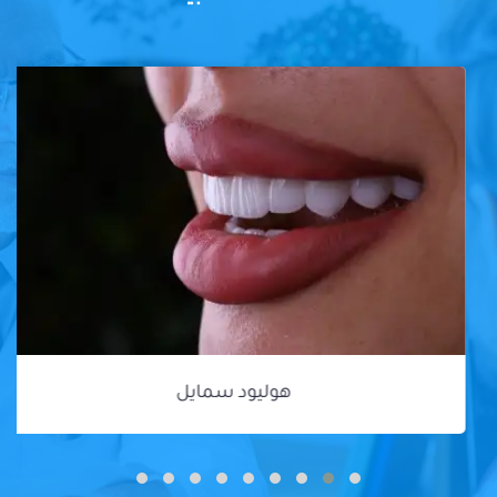
هوليود سمايل