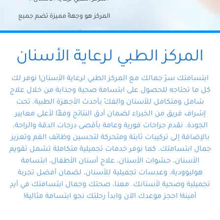
المركز هو وجهةً مميزة تضم جميع
احتياجات الأسنان تحت سقف واحد،
وتضمن لك حلاً شاملًا لجميع
المركز الطبي لرعاية الأسنان
مشكلات أسنانك بفضل فريقنا
ابتسامتك سرّ جمالك مع المركز الطبي لرعاية الأسنان! نوفر لك
المتخصص ذوي الخبرة، ستجد نفسك
كل ما تحتاجه للحصول على ابتسامة صحية وجذابة من خلال علاج
شامل ومتكامل للأسنان والفكّ بأحدث الأجهزة الطبية، تحت
في أيد أمينة تلبي احتياجاتك بكل
إشراف فريق من الخبراء لضمان أدق النتائج وفقًا لأعلى معايير
احترافية ودقة.
الجودة. نقدم جراحات فورية وعامة بأقصى درجات الدقة والراحة،
بالإضافة إلى تركيبات ثابتة ومتحركة لتحسين وظائف الفم وتعزيز
جمال ابتسامتك. كما نوفر خدمات تجميلية متكاملة تشمل تقويم
الأسنان، حشوات الأسنان، علاج أسنان الأطفال، ابتسامة
هوليوودية، وعدسات تجميلية للأسنان، لضمان أفضل تجربة
تجميلية وصحية لأسنانك. معنا، صحتك وجمال ابتسامتك في أيدٍ
أمينة! احجز موعدك الآن وابدأ رحلتك نحو ابتسامة مثالية!