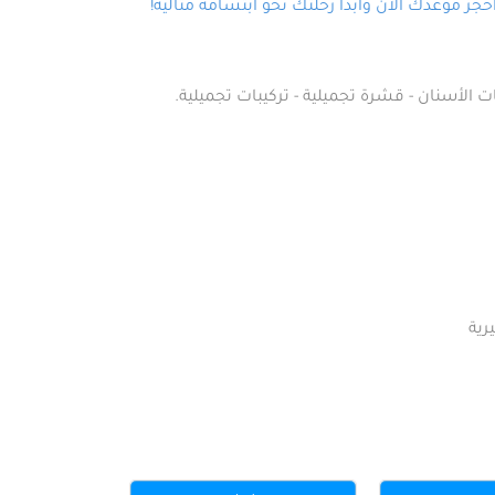
ز موعدك الآن وابدأ رحلتك نحو ابتسامة مثالية!
ت الأسنان - قشرة تجميلية - تركيبات تجميلية.
رية