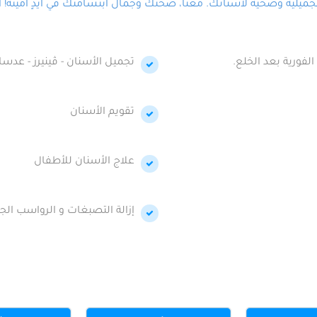
لية وصحية لأسنانك. معنا، صحتك وجمال ابتسامتك في أيدٍ أمينة! احج
الفورية بعد الخلع.
تجميل الأسنان - ڤينيرز - عدسا
تقويم الأسنان
علاج الأسنان للأطفال
إزالة التصبغات و الرواسب الجي