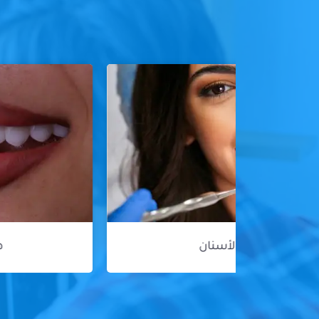
هوليود سمايل