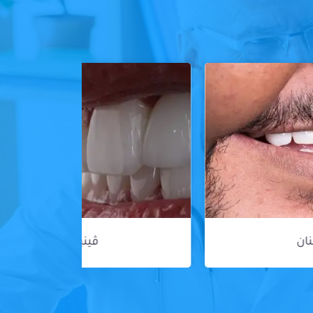
ڤينير الأسنان