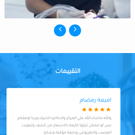
التقييمات
اميمة رمضام
والله ماشاء الله علي المركز والدكاتره الخبراء وربنا اوفقكم
بس لو ممكن تنزلوا قايمه بالاسعار من كشف وتمويت
العصب والطربوش ودايمه مؤقته وشكرا