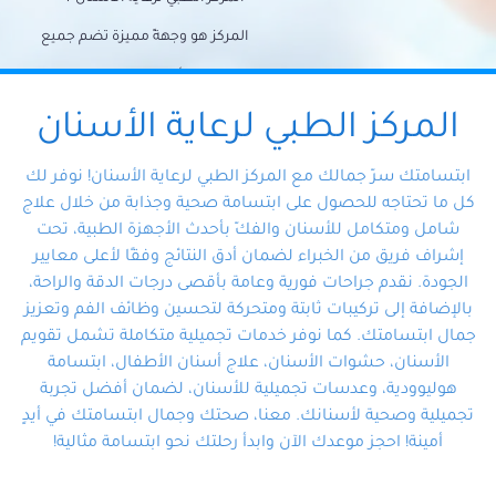
المركز هو وجهةً مميزة تضم جميع
احتياجات الأسنان تحت سقف واحد،
وتضمن لك حلاً شاملًا لجميع
المركز الطبي لرعاية الأسنان
مشكلات أسنانك بفضل فريقنا
ابتسامتك سرّ جمالك مع المركز الطبي لرعاية الأسنان! نوفر لك
المتخصص ذوي الخبرة، ستجد نفسك
كل ما تحتاجه للحصول على ابتسامة صحية وجذابة من خلال علاج
شامل ومتكامل للأسنان والفكّ بأحدث الأجهزة الطبية، تحت
في أيد أمينة تلبي احتياجاتك بكل
إشراف فريق من الخبراء لضمان أدق النتائج وفقًا لأعلى معايير
احترافية ودقة.
الجودة. نقدم جراحات فورية وعامة بأقصى درجات الدقة والراحة،
بالإضافة إلى تركيبات ثابتة ومتحركة لتحسين وظائف الفم وتعزيز
جمال ابتسامتك. كما نوفر خدمات تجميلية متكاملة تشمل تقويم
الأسنان، حشوات الأسنان، علاج أسنان الأطفال، ابتسامة
هوليوودية، وعدسات تجميلية للأسنان، لضمان أفضل تجربة
تجميلية وصحية لأسنانك. معنا، صحتك وجمال ابتسامتك في أيدٍ
أمينة! احجز موعدك الآن وابدأ رحلتك نحو ابتسامة مثالية!