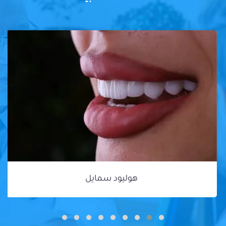
هوليود سمايل