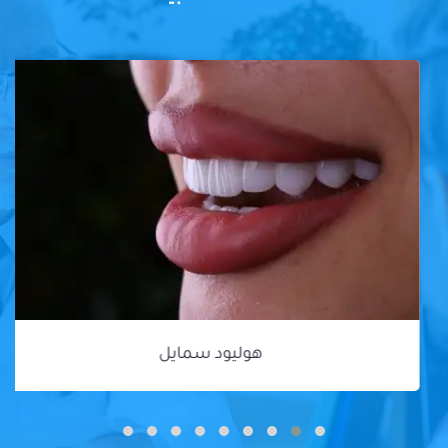
هوليود سمايل