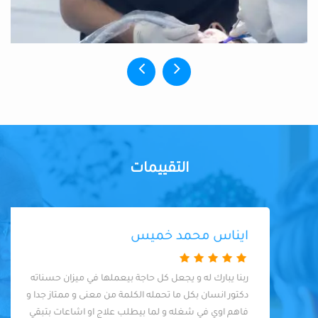
التقييمات
ايناس محمد خميس
ربنا يبارك له و يجعل كل حاجة بيعملها في ميزان حسناته
دكتور انسان بكل ما تحمله الكلمة من معنى و ممتاز جدا و
فاهم اوي في شغله و لما بيطلب علاج او اشاعات بتبقي