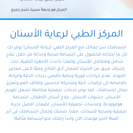
المركز هو وجهةً مميزة تضم جميع
احتياجات الأسنان تحت سقف واحد،
وتضمن لك حلاً شاملًا لجميع
المركز الطبي لرعاية الأسنان
مشكلات أسنانك بفضل فريقنا
ابتسامتك سرّ جمالك مع المركز الطبي لرعاية الأسنان! نوفر لك
المتخصص ذوي الخبرة، ستجد نفسك
كل ما تحتاجه للحصول على ابتسامة صحية وجذابة من خلال علاج
شامل ومتكامل للأسنان والفكّ بأحدث الأجهزة الطبية، تحت
في أيد أمينة تلبي احتياجاتك بكل
إشراف فريق من الخبراء لضمان أدق النتائج وفقًا لأعلى معايير
احترافية ودقة.
الجودة. نقدم جراحات فورية وعامة بأقصى درجات الدقة والراحة،
بالإضافة إلى تركيبات ثابتة ومتحركة لتحسين وظائف الفم وتعزيز
جمال ابتسامتك. كما نوفر خدمات تجميلية متكاملة تشمل تقويم
الأسنان، حشوات الأسنان، علاج أسنان الأطفال، ابتسامة
هوليوودية، وعدسات تجميلية للأسنان، لضمان أفضل تجربة
تجميلية وصحية لأسنانك. معنا، صحتك وجمال ابتسامتك في أيدٍ
أمينة! احجز موعدك الآن وابدأ رحلتك نحو ابتسامة مثالية!