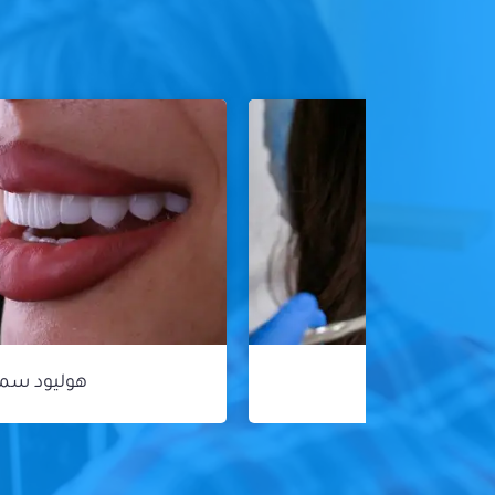
هوليود سمايل