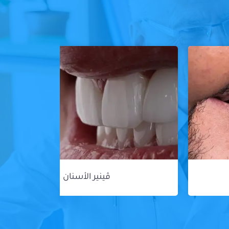
ڤينير الأسنان