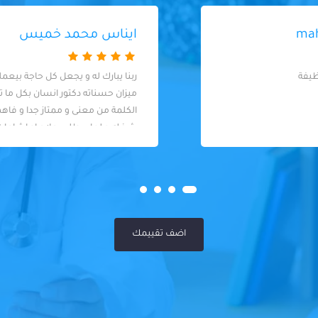
ايناس محمد خميس
ربنا يبارك له و يجعل كل حاجة بيعملها في
ميزان حسناته دكتور انسان بكل ما تحمله
الكلمة من معنى و ممتاز جدا و فاهم اوي في
شغله و لما بيطلب علاج او اشاعات بتبقي
فعلا الحالة محتاجة بيحاول علي قد ما يقدر ما
يجيش علي المريض او يكلفه كتير
اضف تقييمك