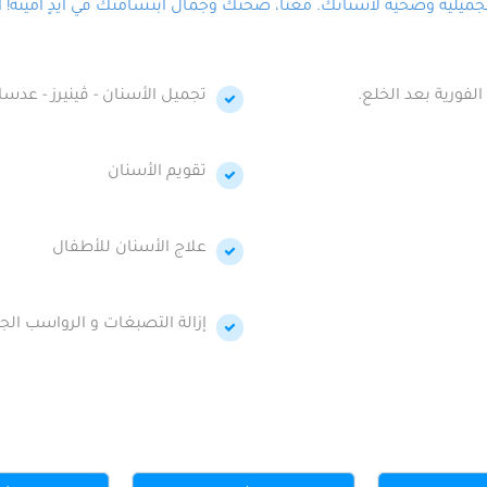
لية وصحية لأسنانك. معنا، صحتك وجمال ابتسامتك في أيدٍ أمينة! احج
الفورية بعد الخلع.
تجميل الأسنان - ڤينيرز - عدسا
تقويم الأسنان
علاج الأسنان للأطفال
إزالة التصبغات و الرواسب الجي