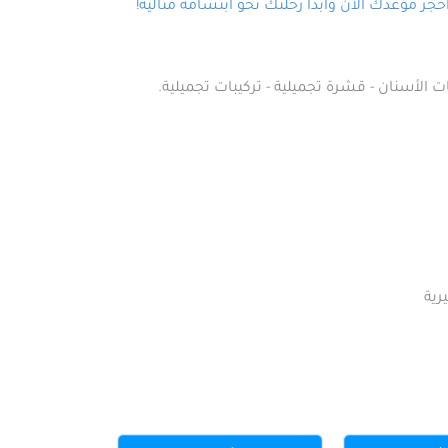
ز موعدك الآن وابدأ رحلتك نحو ابتسامة مثالية!
ت الأسنان - قشرة تجميلية - تركيبات تجميلية.
رية